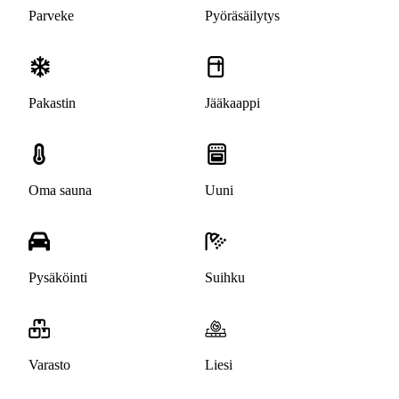
Parveke
Pyöräsäilytys
Pakastin
Jääkaappi
Oma sauna
Uuni
Pysäköinti
Suihku
Varasto
Liesi