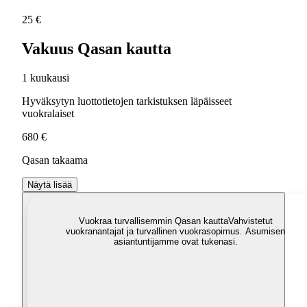
25 €
Vakuus Qasan kautta
1 kuukausi
Hyväksytyn luottotietojen tarkistuksen läpäisseet
vuokralaiset
680 €
Qasan takaama
Näytä lisää
Vuokraa turvallisemmin Qasan kautta
Vahvistetut
vuokranantajat ja turvallinen vuokrasopimus. Asumisen
asiantuntijamme ovat tukenasi.