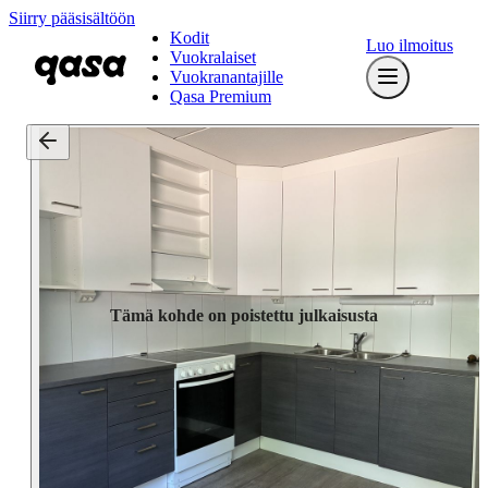
Siirry pääsisältöön
Kodit
Luo ilmoitus
Vuokralaiset
Vuokranantajille
Qasa Premium
Tämä kohde on poistettu julkaisusta