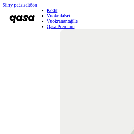
Siirry pääsisältöön
Kodit
Vuokralaiset
Vuokranantajille
Qasa Premium