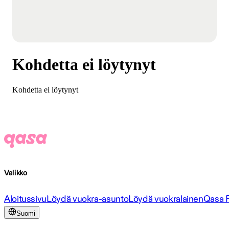
Kohdetta ei löytynyt
Kohdetta ei löytynyt
Valikko
Aloitussivu
Löydä vuokra-asunto
Löydä vuokralainen
Qasa 
Suomi