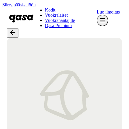
Siirry pääsisältöön
Kodit
Luo ilmoitus
Vuokralaiset
Vuokranantajille
Qasa Premium