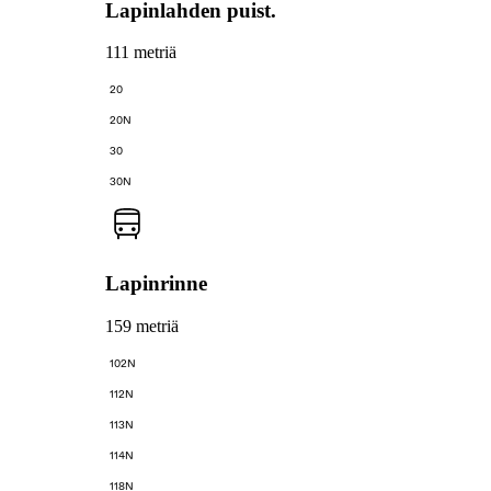
Lapinlahden puist.
111 metriä
20
20N
30
30N
Lapinrinne
159 metriä
102N
112N
113N
114N
118N