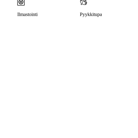
Ilmastointi
Pyykkitupa
Tämä kohde on poistettu julkaisusta