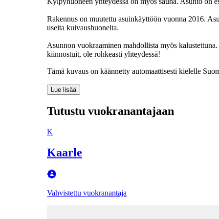
Kylpyhuoneen yhteydessä on myös sauna. Asunto on es
Rakennus on muutettu asuinkäyttöön vuonna 2016. Asukk
useita kuivaushuoneita.
Asunnon vuokraaminen mahdollista myös kalustettuna.
kiinnostuit, ole rohkeasti yhteydessä!
Tämä kuvaus on käännetty automaattisesti kielelle Suomi
Lue lisää
Tutustu vuokranantajaan
K
Kaarle
Vahvistettu vuokranantaja