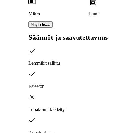
Mikro
Uuni
Näytä lisää
Säännöt ja saavutettavuus
Lemmikit sallittu
Esteetön
Tupakointi kielletty
2 vuokralaista