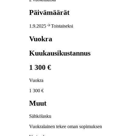
Päivämäärät
1.9.2025
Toistaiseksi
Vuokra
Kuukausikustannus
1 300 €
Vuokra
1 300 €
Muut
Sähkölasku
Vuokralainen tekee oman sopimuksen