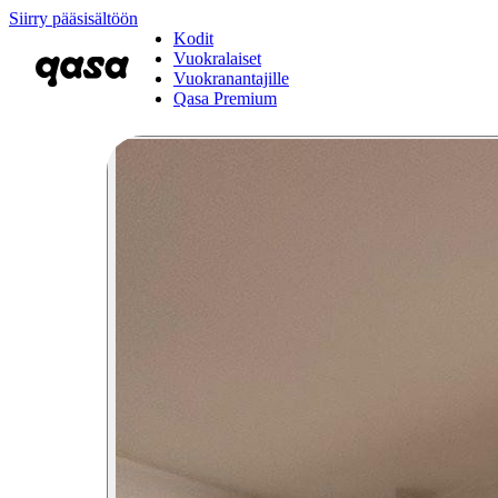
Siirry pääsisältöön
Kodit
Vuokralaiset
Vuokranantajille
Qasa Premium