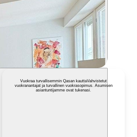
Vuokraa turvallisemmin Qasan kautta
Vahvistetut
vuokranantajat ja turvallinen vuokrasopimus. Asumisen
asiantuntijamme ovat tukenasi.