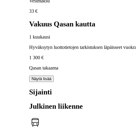
Vesimaksu
33 €
Vakuus Qasan kautta
1 kuukausi
Hyväksytyn luottotietojen tarkistuksen läpäisseet vuokra
1 300 €
Qasan takaama
Näytä lisää
Sijainti
Julkinen liikenne