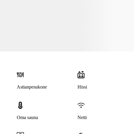
Astianpesukone
Hissi
Oma sauna
Netti