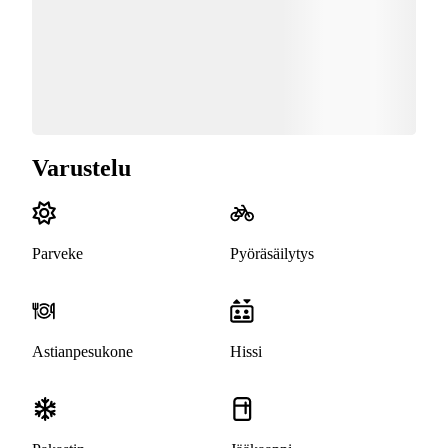
Varustelu
Parveke
Pyöräsäilytys
Astianpesukone
Hissi