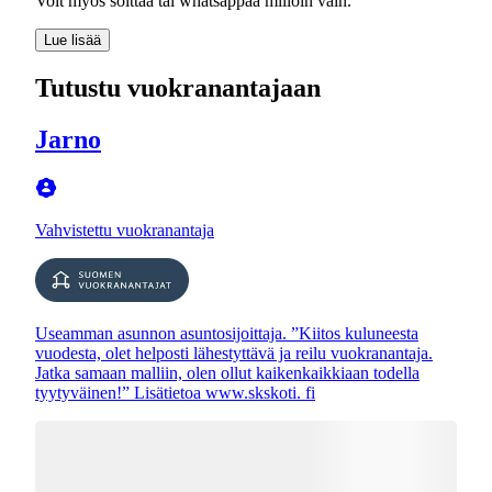
Voit myös soittaa tai whatsappaa milloin vain.
Lue lisää
Tutustu vuokranantajaan
Jarno
Vahvistettu vuokranantaja
Useamman asunnon asuntosijoittaja. ”Kiitos kuluneesta
vuodesta, olet helposti lähestyttävä ja reilu vuokranantaja.
Jatka samaan malliin, olen ollut kaikenkaikkiaan todella
tyytyväinen!” Lisätietoa www.skskoti. fi