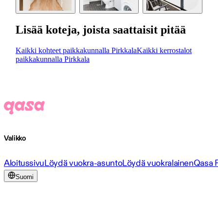
Lisää koteja, joista saattaisit pitää
Kaikki kohteet paikkakunnalla Pirkkala
Kaikki kerrostalot
paikkakunnalla Pirkkala
Valikko
Aloitussivu
Löydä vuokra-asunto
Löydä vuokralainen
Qasa 
Suomi