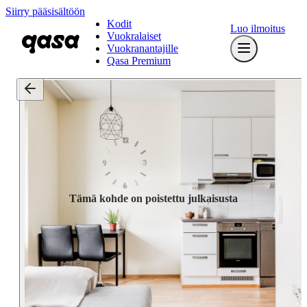
Siirry pääsisältöön
Kodit
Luo ilmoitus
Vuokralaiset
Vuokranantajille
Qasa Premium
Tämä kohde on poistettu julkaisusta