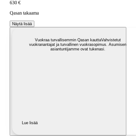
630 €
Qasan takaama
Näytä lisää
Vuokraa turvallisemmin Qasan kautta
Vahvistetut
vuokranantajat ja turvallinen vuokrasopimus. Asumisen
asiantuntijamme ovat tukenasi.
Lue lisää