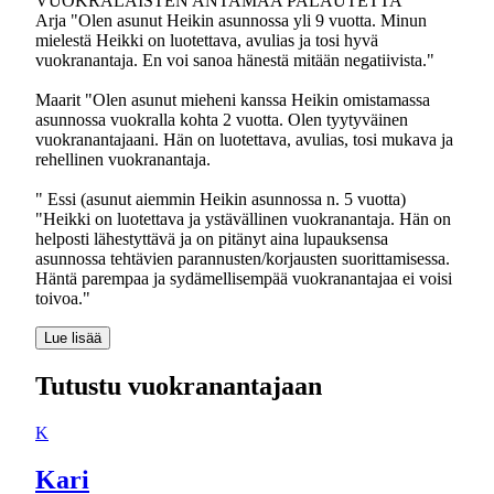
VUOKRALAISTEN ANTAMAA PALAUTETTA
Arja "Olen asunut Heikin asunnossa yli 9 vuotta. Minun
mielestä Heikki on luotettava, avulias ja tosi hyvä
vuokranantaja. En voi sanoa hänestä mitään negatiivista."
Maarit "Olen asunut mieheni kanssa Heikin omistamassa
asunnossa vuokralla kohta 2 vuotta. Olen tyytyväinen
vuokranantajaani. Hän on luotettava, avulias, tosi mukava ja
rehellinen vuokranantaja.
" Essi (asunut aiemmin Heikin asunnossa n. 5 vuotta)
"Heikki on luotettava ja ystävällinen vuokranantaja. Hän on
helposti lähestyttävä ja on pitänyt aina lupauksensa
asunnossa tehtävien parannusten/korjausten suorittamisessa.
Häntä parempaa ja sydämellisempää vuokranantajaa ei voisi
toivoa."
Lue lisää
Tutustu vuokranantajaan
K
Kari