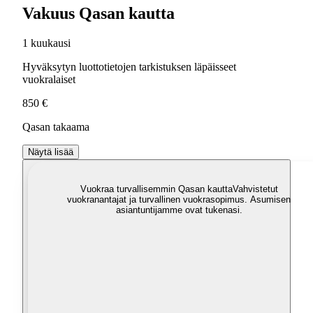
Vakuus Qasan kautta
1 kuukausi
Hyväksytyn luottotietojen tarkistuksen läpäisseet
vuokralaiset
850 €
Qasan takaama
Näytä lisää
Vuokraa turvallisemmin Qasan kautta
Vahvistetut
vuokranantajat ja turvallinen vuokrasopimus. Asumisen
asiantuntijamme ovat tukenasi.