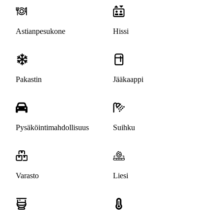
Astianpesukone
Hissi
Pakastin
Jääkaappi
Pysäköintimahdollisuus
Suihku
Varasto
Liesi