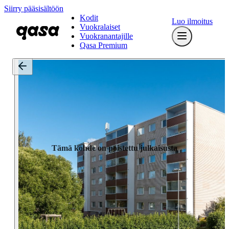
Siirry pääsisältöön
Kodit
Luo ilmoitus
Vuokralaiset
Vuokranantajille
Qasa Premium
Tämä kohde on poistettu julkaisusta