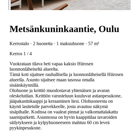
Metsänkuninkaantie, Oulu
Kerrostalo · 2 huonetta · 1 makuuhuone · 57 m²
Kerros 1 / 4
Vuokrataan tilava heti vapaa kaksio Hiirosen
luonnonläheiseltä alueelta.
Tämä koti sijaitsee rauhallisella ja luonnonläheisellä Hiirosen
alueella. Asunto sijaitsee maan tasossa omalla
sisäänkäynnillä.
Olohuone ja keittiö muodostavat yhtenäisen ja avaran
oleskelutilan. Keittiön varusteluun kuuluvat astianpesukone,
jääpakastinkaappi ja keraaminen liesi. Olohuoneesta on
käynti lasitetulle parvekkeelle, josta avautuu näkymä
sisäpihalle. Kodissa on vaaleat pinnat ja valkomattalakattu
saarniparketti. Asunnossa on hyvin kaappitilaa tavaroiden
säilytykseen ja kylpyhuoneeseen mahtuu 60 cm leveä
pyykinpesukone.