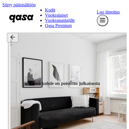
Siirry pääsisältöön
Kodit
Luo ilmoitus
Vuokralaiset
Vuokranantajille
Qasa Premium
Tämä kohde on poistettu julkaisusta