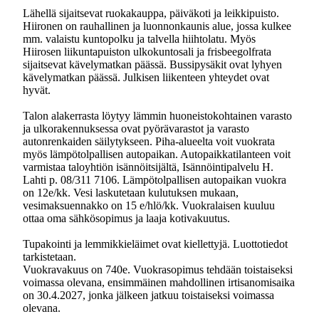
Lähellä sijaitsevat ruokakauppa, päiväkoti ja leikkipuisto.
Hiironen on rauhallinen ja luonnonkaunis alue, jossa kulkee
mm. valaistu kuntopolku ja talvella hiihtolatu. Myös
Hiirosen liikuntapuiston ulkokuntosali ja frisbeegolfrata
sijaitsevat kävelymatkan päässä. Bussipysäkit ovat lyhyen
kävelymatkan päässä. Julkisen liikenteen yhteydet ovat
hyvät.
Talon alakerrasta löytyy lämmin huoneistokohtainen varasto
ja ulkorakennuksessa ovat pyörävarastot ja varasto
autonrenkaiden säilytykseen. Piha-alueelta voit vuokrata
myös lämpötolpallisen autopaikan. Autopaikkatilanteen voit
varmistaa taloyhtiön isännöitsijältä, Isännöintipalvelu H.
Lahti p. 08/311 7106. Lämpötolpallisen autopaikan vuokra
on 12e/kk. Vesi laskutetaan kulutuksen mukaan,
vesimaksuennakko on 15 e/hlö/kk. Vuokralaisen kuuluu
ottaa oma sähkösopimus ja laaja kotivakuutus.
Tupakointi ja lemmikkieläimet ovat kiellettyjä. Luottotiedot
tarkistetaan.
Vuokravakuus on 740e. Vuokrasopimus tehdään toistaiseksi
voimassa olevana, ensimmäinen mahdollinen irtisanomisaika
on 30.4.2027, jonka jälkeen jatkuu toistaiseksi voimassa
olevana.