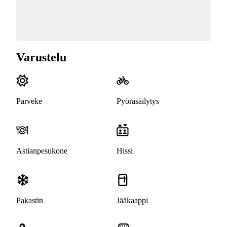
Varustelu
Parveke
Pyöräsäilytys
Astianpesukone
Hissi
Pakastin
Jääkaappi