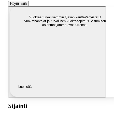
Näytä lisää
Vuokraa turvallisemmin Qasan kautta
Vahvistetut
vuokranantajat ja turvallinen vuokrasopimus. Asumisen
asiantuntijamme ovat tukenasi.
Lue lisää
Sijainti