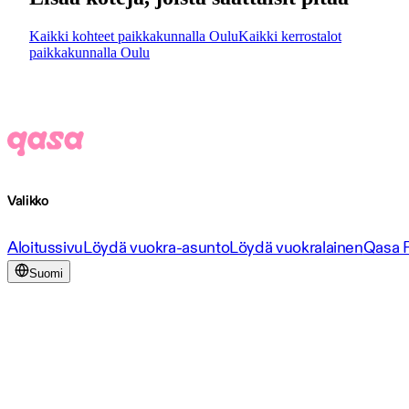
Kaikki kohteet paikkakunnalla Oulu
Kaikki kerrostalot
paikkakunnalla Oulu
Valikko
Aloitussivu
Löydä vuokra-asunto
Löydä vuokralainen
Qasa 
Suomi