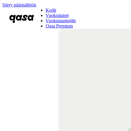
Siirry pääsisältöön
Kodit
Vuokralaiset
Vuokranantajille
Qasa Premium