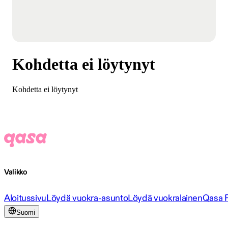
Kohdetta ei löytynyt
Kohdetta ei löytynyt
Valikko
Aloitussivu
Löydä vuokra-asunto
Löydä vuokralainen
Qasa 
Suomi