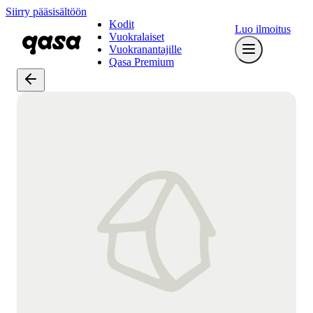
Siirry pääsisältöön
Kodit
Luo ilmoitus
Vuokralaiset
Vuokranantajille
Qasa Premium