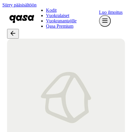
Siirry pääsisältöön
Kodit
Luo ilmoitus
Vuokralaiset
Vuokranantajille
Qasa Premium