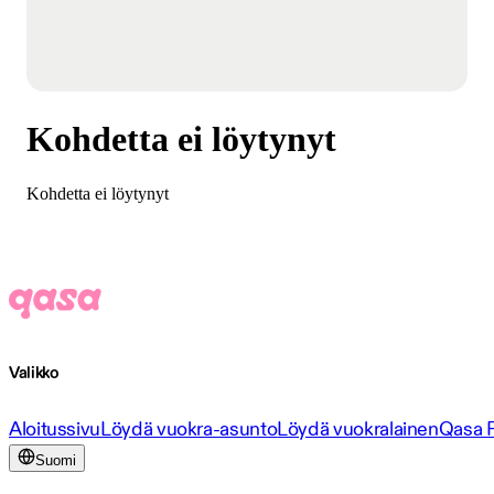
Kohdetta ei löytynyt
Kohdetta ei löytynyt
Valikko
Aloitussivu
Löydä vuokra-asunto
Löydä vuokralainen
Qasa 
Suomi