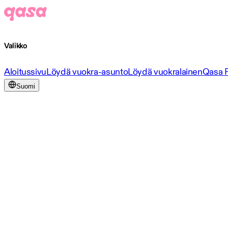
Valikko
Aloitussivu
Löydä vuokra-asunto
Löydä vuokralainen
Qasa 
Suomi