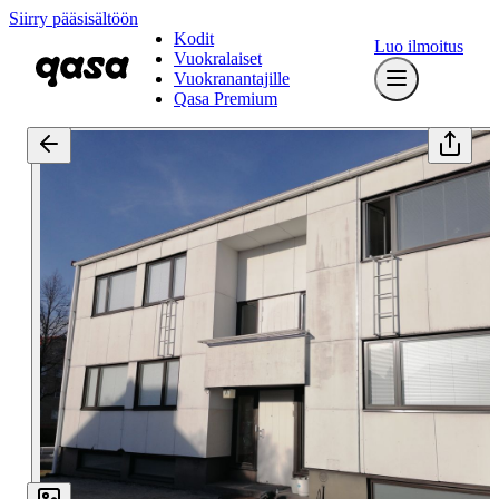
Siirry pääsisältöön
Kodit
Luo ilmoitus
Vuokralaiset
Vuokranantajille
Qasa Premium