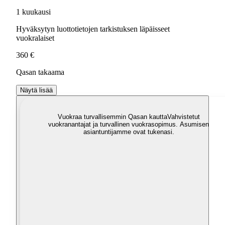
1 kuukausi
Hyväksytyn luottotietojen tarkistuksen läpäisseet
vuokralaiset
360 €
Qasan takaama
Näytä lisää
Vuokraa turvallisemmin Qasan kautta
Vahvistetut
vuokranantajat ja turvallinen vuokrasopimus. Asumisen
asiantuntijamme ovat tukenasi.