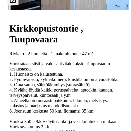
Kirkkopuistontie ,
Tuupovaara
Rivitalo · 2 huonetta · 1 makuuhuone · 47 m²
Vuokrataan siisti ja valoisa rivitalokaksio Tuupovaaran
keskustassa.
1. Huoneisto on kalustettuna.
2. Pyörävarasto, kylmäkomero, kuistilla on oma varastotila.
3. Oma sauna, sähkölämmitys (suorasähkö)
4. Kylältä löydät kaikki peruspalvelut: apteekin, kaupan,
terveyspalvelut, kuntosaali ja y.m.
5. Alueella on runsaasti patikointi, liikunta, metsästys,
kalastus ja marjastus mahdollisuuksia.
6. Joensuun keskusta 50 km, Ilomantsi 35 km.
Vuokra 350 e./kk +käyttösähkö ja vesi kulutuksen mukaan.
Vuokravakuutus 2 kk