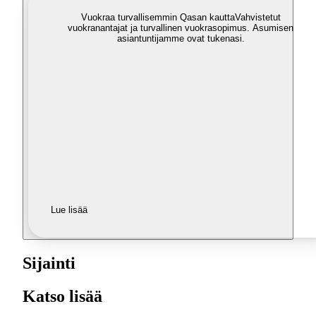
Vuokraa turvallisemmin Qasan kautta
Vahvistetut
vuokranantajat ja turvallinen vuokrasopimus. Asumisen
asiantuntijamme ovat tukenasi.
Lue lisää
Sijainti
Katso lisää