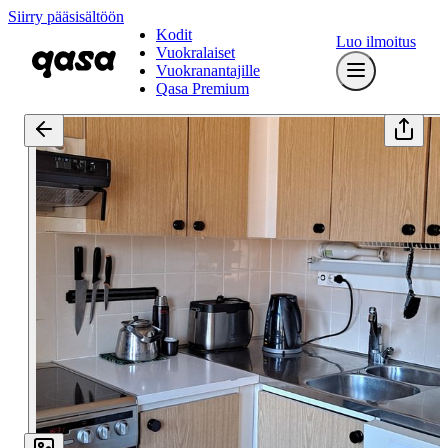
Siirry pääsisältöön
Kodit
Luo ilmoitus
Vuokralaiset
Vuokranantajille
Qasa Premium