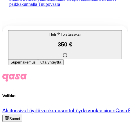
paikkakunnalla Tuupovaara
Heti
Toistaiseksi
350 €
Superhakemus
Ota yhteyttä
Valikko
Aloitussivu
Löydä vuokra-asunto
Löydä vuokralainen
Qasa 
Suomi