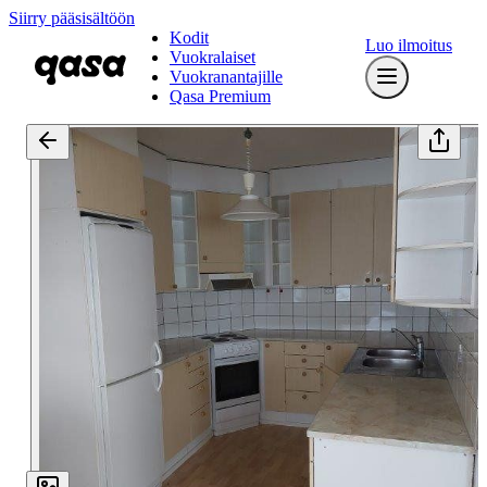
Siirry pääsisältöön
Kodit
Luo ilmoitus
Vuokralaiset
Vuokranantajille
Qasa Premium