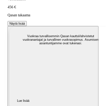
456 €
Qasan takaama
Näytä lisää
Vuokraa turvallisemmin Qasan kautta
Vahvistetut
vuokranantajat ja turvallinen vuokrasopimus. Asumisen
asiantuntijamme ovat tukenasi.
Lue lisää