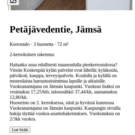
Petäjävedentie, Jämsä
Kerrostalo · 3 huonetta · 72 m²
2-kerroksinen rakennus
Haluatko asua edullisesti maaseudulla pienkerrostalossa?
Vireän Koskenpää kylän palvelut ovat lähellä; kyläkoulu,
päiväkoti, kauppa, terveyspalvelu. Koululla ja kylällä on
monenlaista harrastustoimintaa lapsille ja aikuisille.
Vuokranantajana on Jämsän kaupunki. Vuokran lisäksi on
vesimaksu 17,25/hlö, taloussähkö 37,44/kk, saunamaksu
12,80/kk.
Huoneisto on 2. kerroksessa, siisti ja hyvässä kunnossa
Vuokranantajana on Jämsän kaupunki. Kaupungin sivuilla
hakija täyttää vuokra-asuntohakemuksen. Vuokratakuu on
2/3kk vuokra.
Lue lisää