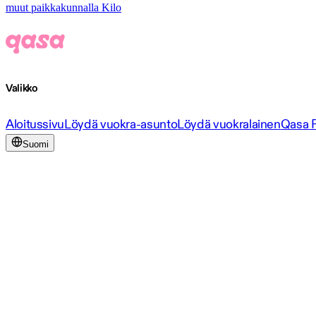
muut paikkakunnalla Kilo
Valikko
Aloitussivu
Löydä vuokra-asunto
Löydä vuokralainen
Qasa 
Suomi