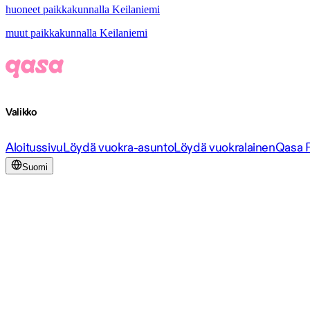
huoneet paikkakunnalla Keilaniemi
muut paikkakunnalla Keilaniemi
Valikko
Aloitussivu
Löydä vuokra-asunto
Löydä vuokralainen
Qasa 
Suomi