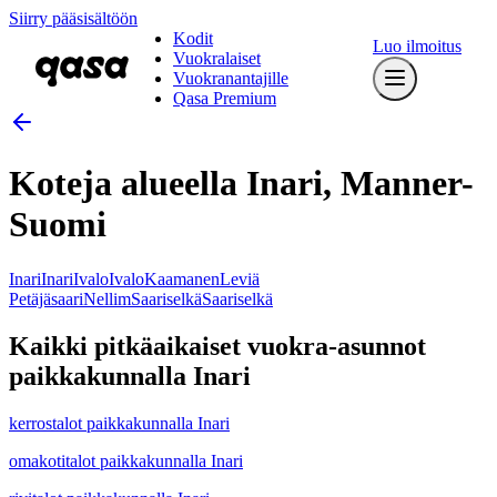
Siirry pääsisältöön
Kodit
Luo ilmoitus
Vuokralaiset
Vuokranantajille
Qasa Premium
Koteja alueella Inari, Manner-
Suomi
Inari
Inari
Ivalo
Ivalo
Kaamanen
Leviä
Petäjäsaari
Nellim
Saariselkä
Saariselkä
Kaikki pitkäaikaiset vuokra-asunnot
paikkakunnalla Inari
kerrostalot paikkakunnalla Inari
omakotitalot paikkakunnalla Inari