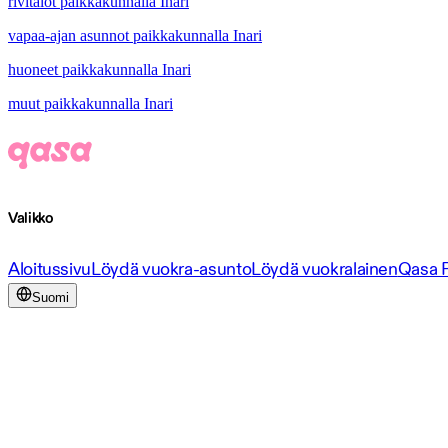
rivitalot paikkakunnalla Inari
vapaa-ajan asunnot paikkakunnalla Inari
huoneet paikkakunnalla Inari
muut paikkakunnalla Inari
Valikko
Aloitussivu
Löydä vuokra-asunto
Löydä vuokralainen
Qasa 
Suomi