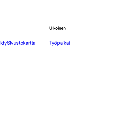
Ulkoinen
idy
Sivustokartta
Työpaikat