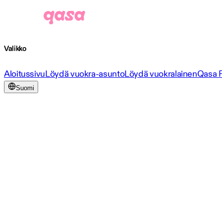
Valikko
Aloitussivu
Löydä vuokra-asunto
Löydä vuokralainen
Qasa 
Suomi