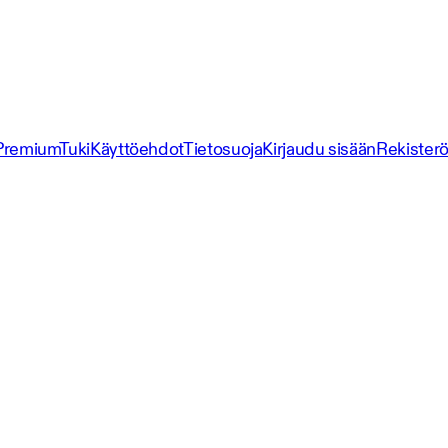
Premium
Tuki
Käyttöehdot
Tietosuoja
Kirjaudu sisään
Rekisterö