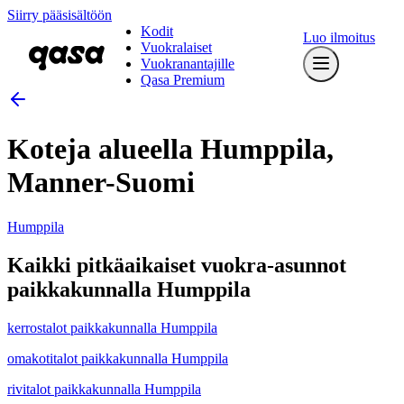
Siirry pääsisältöön
Kodit
Luo ilmoitus
Vuokralaiset
Vuokranantajille
Qasa Premium
Koteja alueella Humppila,
Manner-Suomi
Humppila
Kaikki pitkäaikaiset vuokra-asunnot
paikkakunnalla Humppila
kerrostalot paikkakunnalla Humppila
omakotitalot paikkakunnalla Humppila
rivitalot paikkakunnalla Humppila