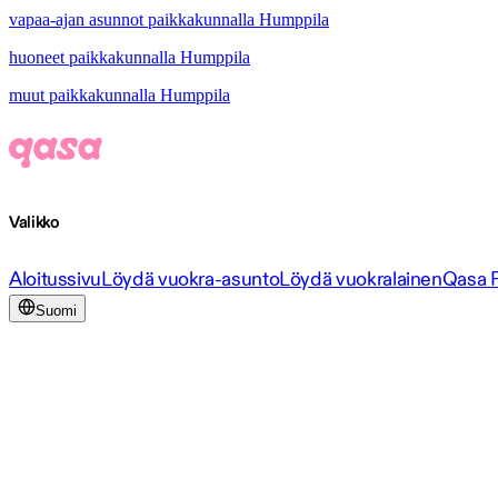
vapaa-ajan asunnot paikkakunnalla Humppila
huoneet paikkakunnalla Humppila
muut paikkakunnalla Humppila
Valikko
Aloitussivu
Löydä vuokra-asunto
Löydä vuokralainen
Qasa 
Suomi