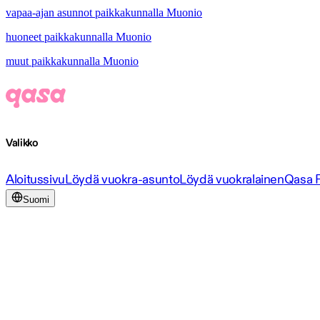
vapaa-ajan asunnot paikkakunnalla Muonio
huoneet paikkakunnalla Muonio
muut paikkakunnalla Muonio
Valikko
Aloitussivu
Löydä vuokra-asunto
Löydä vuokralainen
Qasa 
Suomi