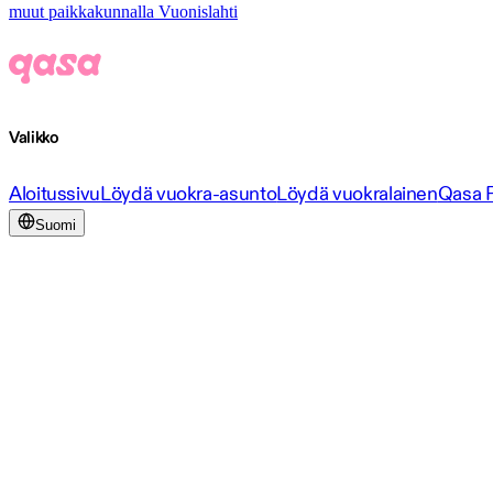
muut paikkakunnalla Vuonislahti
Valikko
Aloitussivu
Löydä vuokra-asunto
Löydä vuokralainen
Qasa 
Suomi