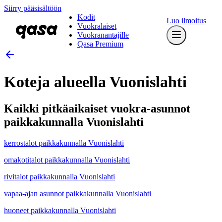
Siirry pääsisältöön
Kodit
Luo ilmoitus
Vuokralaiset
Vuokranantajille
Qasa Premium
Koteja alueella Vuonislahti
Kaikki pitkäaikaiset vuokra-asunnot
paikkakunnalla Vuonislahti
kerrostalot paikkakunnalla Vuonislahti
omakotitalot paikkakunnalla Vuonislahti
rivitalot paikkakunnalla Vuonislahti
vapaa-ajan asunnot paikkakunnalla Vuonislahti
huoneet paikkakunnalla Vuonislahti