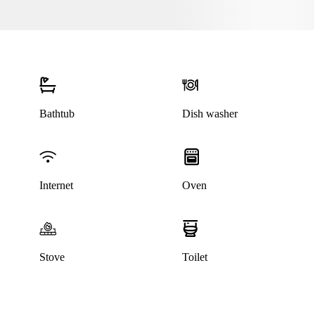
Bathtub
Dish washer
This listing has been archived
Internet
Oven
Stove
Toilet