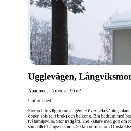
Ugglevägen, Långviksmo
Apartment · 3 rooms · 90 m²
Unfurnished
Stor och trevlig trerumslägenhet över hela våningspla
öppen spis (ej i bruk) och balkong. Bra badrum med bad
tvåfamiljsvilla. Stor trädgård. Hel källare med gott om 
samhället Långsviksmon, 50 km nordost om Örnsköldsvi