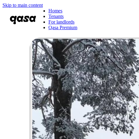
Skip to main content
Homes
Tenants
For landlords
Qasa Premium