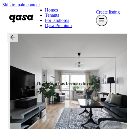
Skip to main content
Homes
Create listing
Tenants
For landlords
Qasa Premium
This listing has been archived