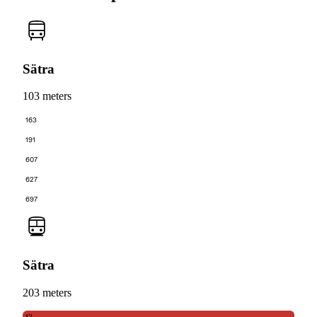
Sätra
103 meters
163
191
607
627
697
Sätra
203 meters
13