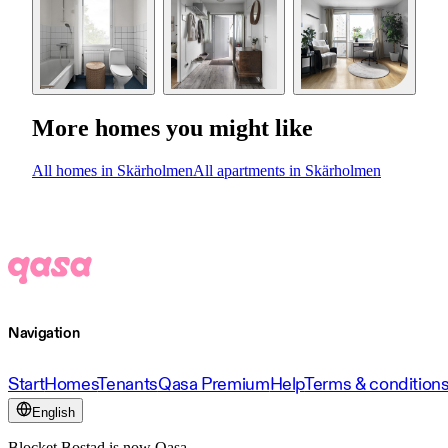
More homes you might like
All homes in Skärholmen
All apartments in Skärholmen
Navigation
Start
Homes
Tenants
Qasa Premium
Help
Terms & condition
English
Blocket Bostad is now Qasa