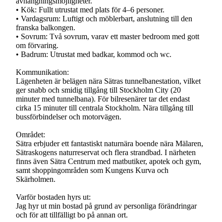
avhängningsmöjligheter.
• Kök: Fullt utrustat med plats för 4–6 personer.
• Vardagsrum: Luftigt och möblerbart, anslutning till den
franska balkongen.
• Sovrum: Två sovrum, varav ett master bedroom med gott
om förvaring.
• Badrum: Utrustat med badkar, kommod och wc.
Kommunikation:
Lägenheten är belägen nära Sätras tunnelbanestation, vilket
ger snabb och smidig tillgång till Stockholm City (20
minuter med tunnelbana). För bilresenärer tar det endast
cirka 15 minuter till centrala Stockholm. Nära tillgång till
bussförbindelser och motorvägen.
Området:
Sätra erbjuder ett fantastiskt naturnära boende nära Mälaren,
Sätraskogens naturreservat och flera strandbad. I närheten
finns även Sätra Centrum med matbutiker, apotek och gym,
samt shoppingområden som Kungens Kurva och
Skärholmen.
Varför bostaden hyrs ut:
Jag hyr ut min bostad på grund av personliga förändringar
och för att tillfälligt bo på annan ort.