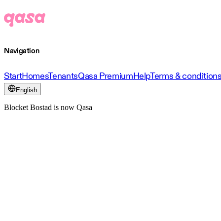
Navigation
Start
Homes
Tenants
Qasa Premium
Help
Terms & condition
English
Blocket Bostad is now Qasa