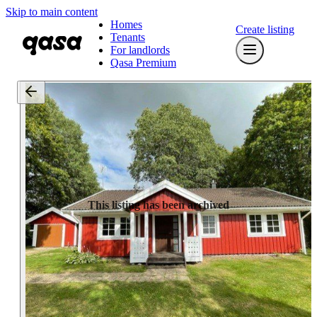
Skip to main content
Homes
Create listing
Tenants
For landlords
Qasa Premium
This listing has been archived