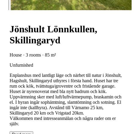
Jönshult Lönnkullen,
Skillingaryd
House · 3 rooms · 85 m²
Unfurnished
Enplanshus med lantligt läge och närhet till natur i Jönshult,
Hagshult, Skillingaryd uthyres i första hand. Huset har tre
rum ock kök, tvättstuga/groventre och fristående garage.
Huset är nyrenoverat med bla nytt badrum och kök.
Uppvärmning sker med luft/luftvärmepump, braskamin och
el. I hyran ingår sophämtning, slamtömning och sotning. El
ingår inte (kallhyra). Avstånd till Värnamo 25 km,
Skillingaryd 20 km och Vrigstad 20km.
Välkommen med intresseanmälan och några rader om er
själv.