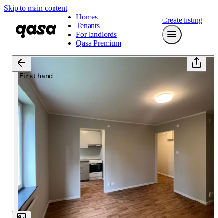
Skip to main content
Homes
Create listing
Tenants
For landlords
Qasa Premium
First hand