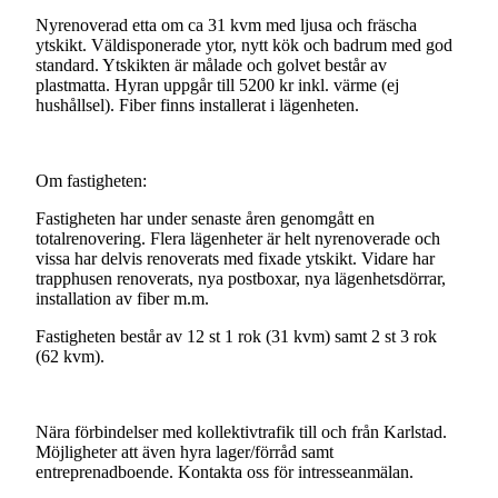
Nyrenoverad
etta
om
ca
31
kvm
med
ljusa
och
fräscha
ytskikt.
Väldisponerade
ytor,
nytt
kök
och
badrum
med
god
standard.
Ytskikten
är
målade
och
golvet
består
av
plastmatta.
Hyran
uppgår
till
5200
kr
inkl.
värme
(ej
hushållsel).
Fiber
finns
installerat
i
lägenheten.
Om
fastigheten:
Fastigheten
har
under
senaste
åren
genomgått
en
totalrenovering.
Flera
lägenheter
är
helt
nyrenoverade
och
vissa
har
delvis
renoverats
med
fixade
ytskikt.
Vidare
har
trapphusen
renoverats,
nya
postboxar,
nya
lägenhetsdörrar,
installation
av
fiber
m.m.
Fastigheten
består
av
12
st
1
rok
(31
kvm)
samt
2
st
3
rok
(62
kvm).
Nära
förbindelser
med
kollektivtrafik
till
och
från
Karlstad.
Möjligheter
att
även
hyra
lager/förråd
samt
entreprenadboende.
Kontakta
oss
för
intresseanmälan.