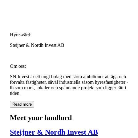
Hyresvärd:
Steijner
&
Nordh
Invest
AB
Om
oss:
SN
Invest
är
ett
ungt
bolag
med
stora
ambitioner
att
äga
och
förvalta
fastigheter,
såväl
industriella
såsom
hyresfastigheter
-
liksom
mark,
lokaler
och
spännande
projekt
som
ligger
rätt
i
tiden.
Read more
Meet your landlord
Steijner & Nordh Invest AB