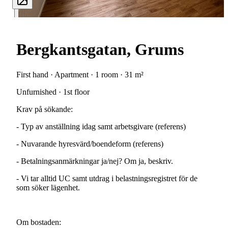
Bergkantsgatan, Grums
First hand · Apartment · 1 room · 31 m²
Unfurnished · 1st floor
Krav
på
sökande:
-
Typ
av
anställning
idag
samt
arbetsgivare
(referens)
-
Nuvarande
hyresvärd/boendeform
(referens)
-
Betalningsanmärkningar
ja/nej?
Om
ja,
beskriv.
-
Vi
tar
alltid
UC
samt
utdrag
i
belastningsregistret
för
de
som
söker
lägenhet.
Om
bostaden: