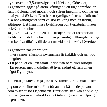
nyrenoverade 3,5-rumslägenhet i Kviberg, Göteborg.
Lägenheten ligger på andra våningen i ett lugnt område, är
fullt möblerad med modern och stilren inredning, och har en
total yta på 89 kvm. Den har ett rymligt, välutrustat kök med
alla nödvändigheter samt en stor balkong med en trevlig
sittgrupp. Det finns hiss i byggnaden och tvättstugan ligger
bekvämt inomhus.
Jag hyr ut två av rummen. Det tredje rummet kommer att
förbli låst då det innehåller mina personliga tillhörigheter. Jag
kan behöva tillgång till detta rum vid korta besök i Sverige.
Lägenheten passar bra för:
- Två vänner, eftersom sovrummen är åtskilda och ger god
integritet.
- Ett par eller en liten familj, helst utan barn eller husdjur.
- En person, med möjlighet att hyra endast ett rum till en
något lägre hyra.
👉 Viktigt: Eftersom jag för närvarande bor utomlands ber
jag om ett online‑möte först för att lära känna de personer
som avser att bo i lägenheten. Efter detta steg kan en visning
ordnas genom en betrodd vän i Göteborg som har tillgång till
lägenheten.