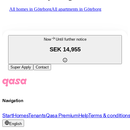
All homes in Göteborg
All apartments in Göteborg
Now
Until further notice
SEK 14,955
Super Apply
Contact
Navigation
Start
Homes
Tenants
Qasa Premium
Help
Terms & condition
English