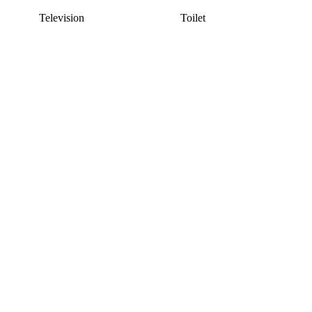
Television
Toilet
This listing has been archived