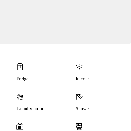
Fridge
Internet
Laundry room
Shower