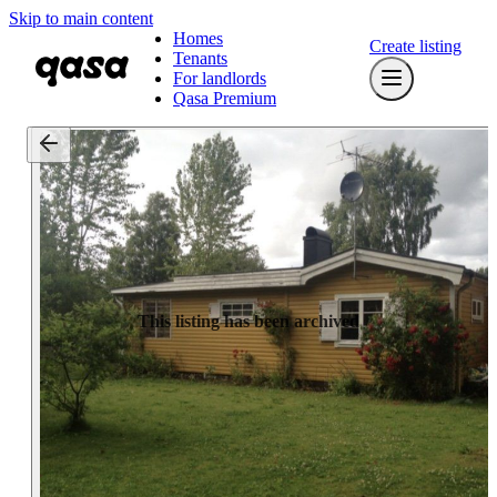
Skip to main content
Homes
Create listing
Tenants
For landlords
Qasa Premium
This listing has been archived