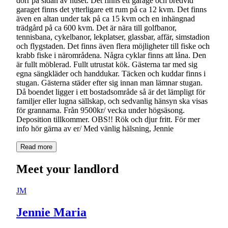
dörr på sidan av huset. Det finns ett garage och bredvid
garaget finns det ytterligare ett rum på ca 12 kvm. Det finns
även en altan under tak på ca 15 kvm och en inhängnad
trädgård på ca 600 kvm. Det är nära till golfbanor,
tennisbana, cykelbanor, lekplatser, glassbar, affär, simstadion
och flygstaden. Det finns även flera möjligheter till fiske och
krabb fiske i närområdena. Några cyklar finns att låna. Den
är fullt möblerad. Fullt utrustat kök. Gästerna tar med sig
egna sängkläder och handdukar. Täcken och kuddar finns i
stugan. Gästerna städer efter sig innan man lämnar stugan.
Då boendet ligger i ett bostadsområde så är det lämpligt för
familjer eller lugna sällskap, och sedvanlig hänsyn ska visas
för grannarna. Från 9500kr/ vecka under högsäsong.
Deposition tillkommer. OBS!! Rök och djur fritt. För mer
info hör gärna av er/ Med vänlig hälsning, Jennie
Read more
Meet your landlord
JM
Jennie Maria