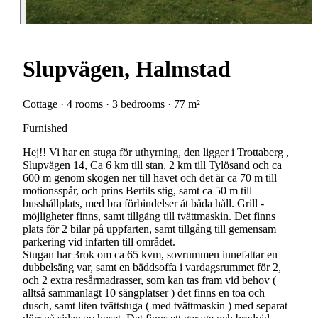
Slupvägen, Halmstad
Cottage · 4 rooms · 3 bedrooms · 77 m²
Furnished
Hej!! Vi har en stuga för uthyrning, den ligger i Trottaberg ,
Slupvägen 14, Ca 6 km till stan, 2 km till Tylösand och ca
600 m genom skogen ner till havet och det är ca 70 m till
motionsspår, och prins Bertils stig, samt ca 50 m till
busshållplats, med bra förbindelser åt båda håll. Grill -
möjligheter finns, samt tillgång till tvättmaskin. Det finns
plats för 2 bilar på uppfarten, samt tillgång till gemensam
parkering vid infarten till området.
Stugan har 3rok om ca 65 kvm, sovrummen innefattar en
dubbelsäng var, samt en bäddsoffa i vardagsrummet för 2,
och 2 extra resårmadrasser, som kan tas fram vid behov (
alltså sammanlagt 10 sängplatser ) det finns en toa och
dusch, samt liten tvättstuga ( med tvättmaskin ) med separat