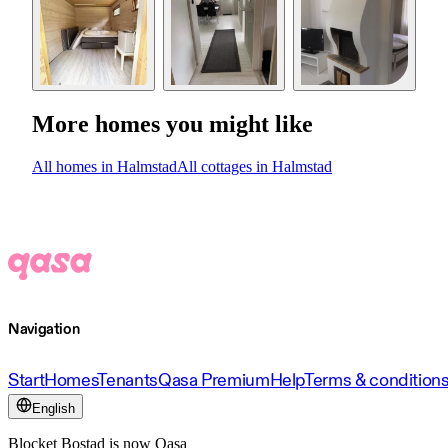
More homes you might like
All homes in Halmstad
All cottages in Halmstad
Navigation
Start
Homes
Tenants
Qasa Premium
Help
Terms & condition
English
Blocket Bostad is now Qasa