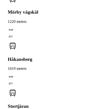
Mörby vägskäl
1220 meters
646
677
Håkansberg
1619 meters
646
677
Stortjäran