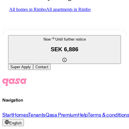
All homes in Rimbo
All apartments in Rimbo
Now
Until further notice
SEK 6,886
Super Apply
Contact
Navigation
Start
Homes
Tenants
Qasa Premium
Help
Terms & condition
English