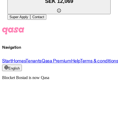
SEK 12,069
Super Apply
Contact
Navigation
Start
Homes
Tenants
Qasa Premium
Help
Terms & condition
English
Blocket Bostad is now Qasa