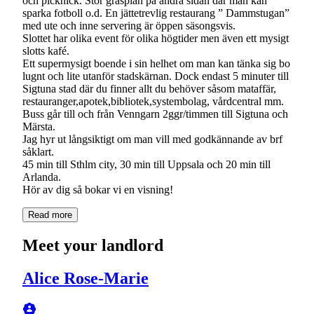
och picknick. Stor gräsplan på andra sidan där man kan
sparka fotboll o.d. En jättetrevlig restaurang ” Dammstugan”
med ute och inne servering är öppen säsongsvis.
Slottet har olika event för olika högtider men även ett mysigt
slotts kafé.
Ett supermysigt boende i sin helhet om man kan tänka sig bo
lugnt och lite utanför stadskärnan. Dock endast 5 minuter till
Sigtuna stad där du finner allt du behöver såsom mataffär,
restauranger,apotek,bibliotek,systembolag, vårdcentral mm.
Buss går till och från Venngarn 2ggr/timmen till Sigtuna och
Märsta.
Jag hyr ut långsiktigt om man vill med godkännande av brf
såklart.
45 min till Sthlm city, 30 min till Uppsala och 20 min till
Arlanda.
Hör av dig så bokar vi en visning!
Read more
Meet your landlord
Alice Rose-Marie