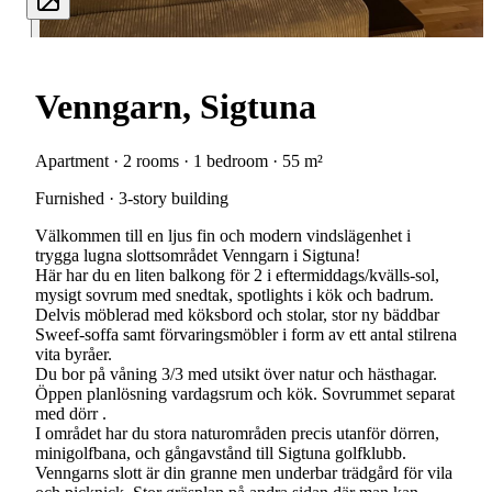
Venngarn, Sigtuna
Apartment · 2 rooms · 1 bedroom · 55 m²
Furnished · 3-story building
Välkommen till en ljus fin och modern vindslägenhet i
trygga lugna slottsområdet Venngarn i Sigtuna!
Här har du en liten balkong för 2 i eftermiddags/kvälls-sol,
mysigt sovrum med snedtak, spotlights i kök och badrum.
Delvis möblerad med köksbord och stolar, stor ny bäddbar
Sweef-soffa samt förvaringsmöbler i form av ett antal stilrena
vita byråer.
Du bor på våning 3/3 med utsikt över natur och hästhagar.
Öppen planlösning vardagsrum och kök. Sovrummet separat
med dörr .
I området har du stora naturområden precis utanför dörren,
minigolfbana, och gångavstånd till Sigtuna golfklubb.
Venngarns slott är din granne men underbar trädgård för vila