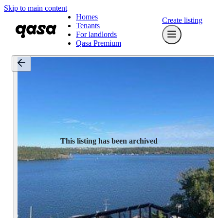
Skip to main content
Homes
Create listing
Tenants
For landlords
Qasa Premium
This listing has been archived