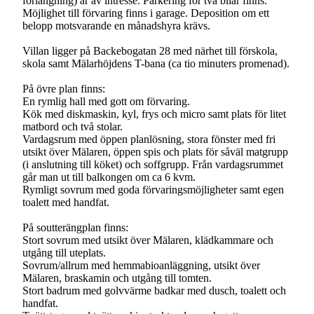
förlängning) är av intresse. Parkering för två bilar finns.
Möjlighet till förvaring finns i garage. Deposition om ett
belopp motsvarande en månadshyra krävs.
Villan ligger på Backebogatan 28 med närhet till förskola,
skola samt Mälarhöjdens T-bana (ca tio minuters promenad).
På övre plan finns:
En rymlig hall med gott om förvaring.
Kök med diskmaskin, kyl, frys och micro samt plats för litet
matbord och två stolar.
Vardagsrum med öppen planlösning, stora fönster med fri
utsikt över Mälaren, öppen spis och plats för såväl matgrupp
(i anslutning till köket) och soffgrupp. Från vardagsrummet
går man ut till balkongen om ca 6 kvm.
Rymligt sovrum med goda förvaringsmöjligheter samt egen
toalett med handfat.
På soutterängplan finns:
Stort sovrum med utsikt över Mälaren, klädkammare och
utgång till uteplats.
Sovrum/allrum med hemmabioanläggning, utsikt över
Mälaren, braskamin och utgång till tomten.
Stort badrum med golvvärme badkar med dusch, toalett och
handfat.