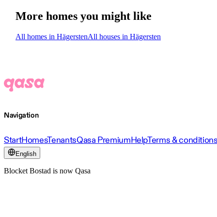
More homes you might like
All homes in Hägersten
All houses in Hägersten
Navigation
Start
Homes
Tenants
Qasa Premium
Help
Terms & condition
English
Blocket Bostad is now Qasa