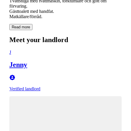
Tvättstuga med tvättmaskin, torktumlare och gott om
förvaring.
Gästtoalett med handfat.
Read more
Meet your landlord
J
Jenny
Verified landlord