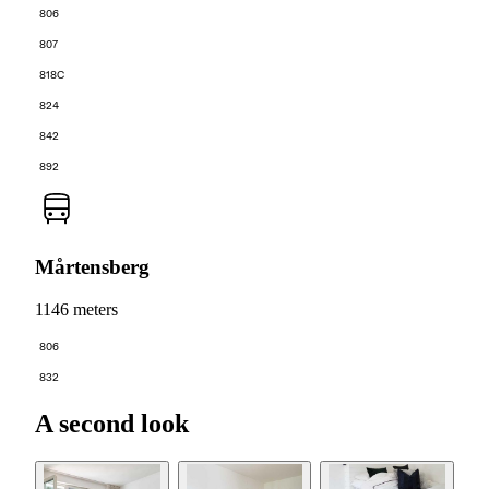
806
807
818C
824
842
892
Mårtensberg
1146 meters
806
832
A second look