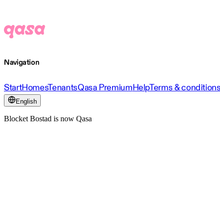
Navigation
Start
Homes
Tenants
Qasa Premium
Help
Terms & condition
English
Blocket Bostad is now Qasa