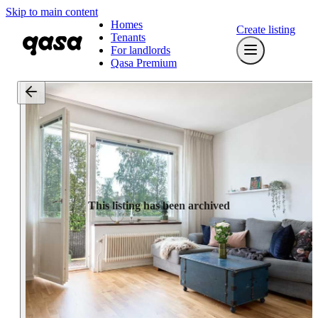
Skip to main content
Homes
Create listing
Tenants
For landlords
Qasa Premium
This listing has been archived