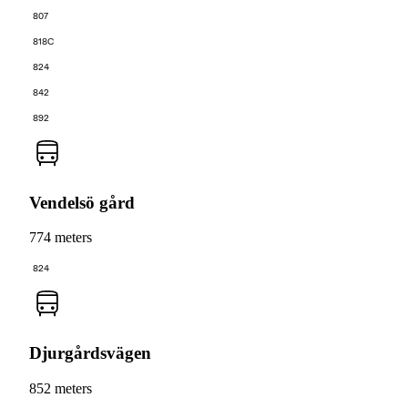
807
818C
824
842
892
Vendelsö gård
774 meters
824
Djurgårdsvägen
852 meters