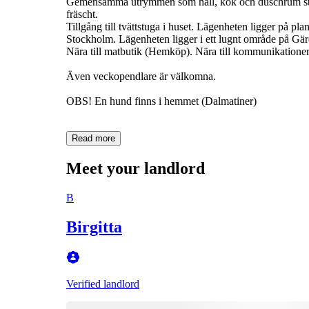
Gemensamma utrymmen som hall, kök och duschrum städa
fräscht.
Tillgång till tvättstuga i huset. Lägenheten ligger på pl
Stockholm. Lägenheten ligger i ett lugnt område på Gär
Nära till matbutik (Hemköp). Nära till kommunikatione
Även veckopendlare är välkomna.
OBS! En hund finns i hemmet (Dalmatiner)
Read more
Meet your landlord
B
Birgitta
Verified landlord