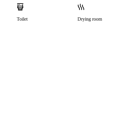
Toilet
Drying room
This listing has been archived