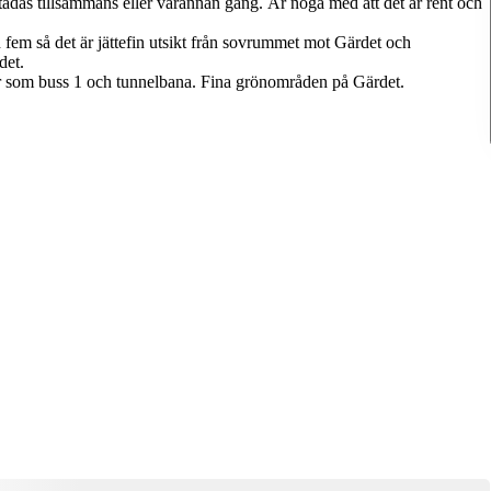
s tillsammans eller varannan gång. Är noga med att det är rent och
an fem så det är jättefin utsikt från sovrummet mot Gärdet och
det.
r som buss 1 och tunnelbana. Fina grönområden på Gärdet.