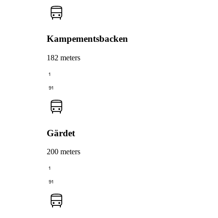
Kampementsbacken
182 meters
1
91
Gärdet
200 meters
1
91