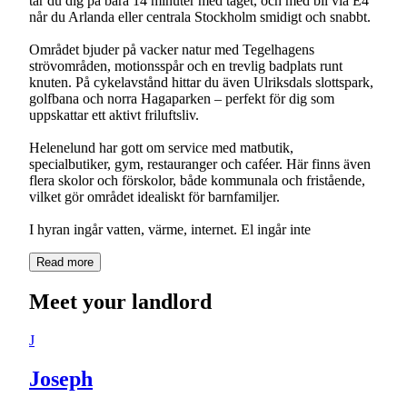
tar du dig på bara 14 minuter med tåget, och med bil via E4
når du Arlanda eller centrala Stockholm smidigt och snabbt.
Området bjuder på vacker natur med Tegelhagens
strövområden, motionsspår och en trevlig badplats runt
knuten. På cykelavstånd hittar du även Ulriksdals slottspark,
golfbana och norra Hagaparken – perfekt för dig som
uppskattar ett aktivt friluftsliv.
Helenelund har gott om service med matbutik,
specialbutiker, gym, restauranger och caféer. Här finns även
flera skolor och förskolor, både kommunala och fristående,
vilket gör området idealiskt för barnfamiljer.
Read more
Meet your landlord
J
Joseph