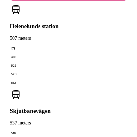
Helenelunds station
507 meters
178
40K
523
528
613
Skjutbanevägen
537 meters
516