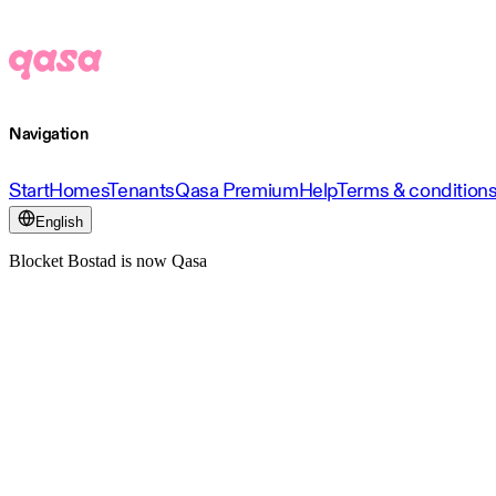
Navigation
Start
Homes
Tenants
Qasa Premium
Help
Terms & condition
English
Blocket Bostad is now Qasa