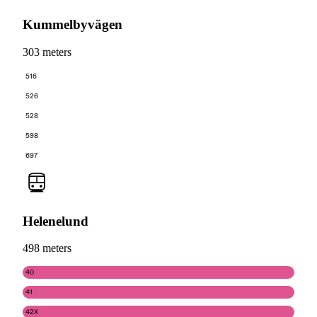
Kummelbyvägen
303 meters
516
526
528
598
697
Helenelund
498 meters
40
41
42X