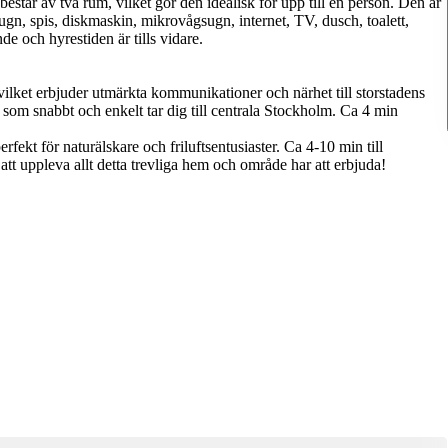
estår av två rum, vilket gör den idealisk för upp till en person. Den är
ugn, spis, diskmaskin, mikrovågsugn, internet, TV, dusch, toalett,
e och hyrestiden är tills vidare.
lket erbjuder utmärkta kommunikationer och närhet till storstadens
er som snabbt och enkelt tar dig till centrala Stockholm. Ca 4 min
rfekt för naturälskare och friluftsentusiaster. Ca 4-10 min till