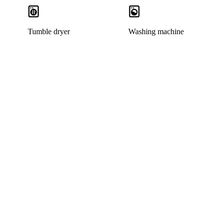
Tumble dryer
Washing machine
This listing has been archived