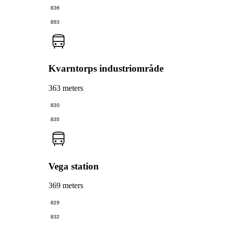
836
893
Kvarntorps industriområde
363 meters
830
835
Vega station
369 meters
829
832