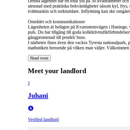
Denna lägenhet har en total yta på 30 kvadratmeter och b
utrustad med praktiska bekvämligheter såsom kyl, frys, 
tvättmaskin och torktumlare. Inflyttning kan ske omgåend
Området och kommunikationer
Lägenheten är belägen på Kvarnstensvägen i Haninge, vi
puls. Du har tillgång till goda kollektivtrafikförbindels
gångpromenad till pendel/ buss.
I närheten finns även den vackra Tyresta nationalpark, pe
Read more
Meet your landlord
J
Juhani
Verified landlord