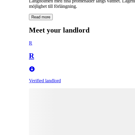
Långholmen med fina promenader längs vattnet. Lägenh
möjlighet till förlängning.
Read more
Meet your landlord
R
R
Verified landlord