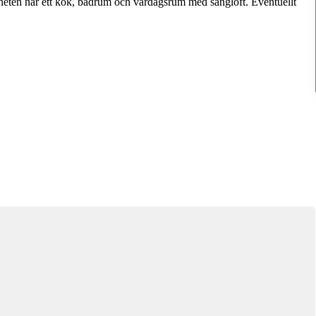
eten har ett kök, badrum och vardagsrum med sängloft. Eventuellt