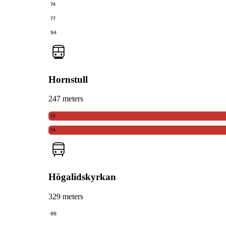
74
77
94
Hornstull
247 meters
13
14
Högalidskyrkan
329 meters
66