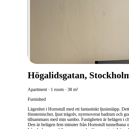
Högalidsgatan, Stockhol
Apartment · 1 room · 38 m²
Furnished
Lägenhet i Hornstull med ett fantastiskt ljusinsläpp. D
fönsternischer, ljust trägolv, nyrenoverat badrum och go
tillsammans med min sambo. Fastigheten är belägen i ch
Den är belägen fem minuter från Hornstull tunnelbana 