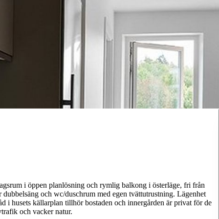
srum i öppen planlösning och rymlig balkong i österläge, fri från
r dubbelsäng och wc/duschrum med egen tvättutrustning. Lägenhet
d i husets källarplan tillhör bostaden och innergården är privat för de
vtrafik och vacker natur.