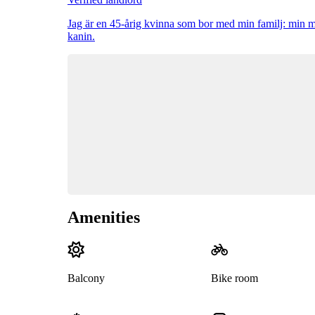
Jag är en 45-årig kvinna som bor med min familj: min man
kanin.
Amenities
Balcony
Bike room