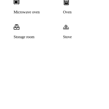
Microwave oven
Oven
Storage room
Stove
This home has been rented out