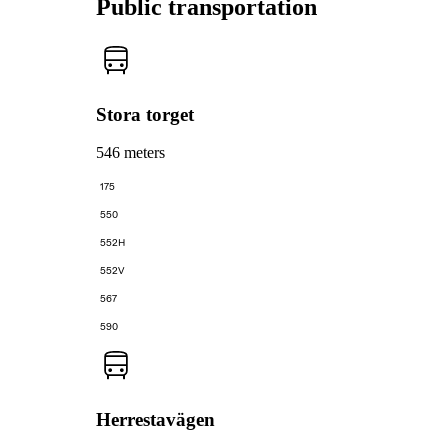
Public transportation
Stora torget
546 meters
175
550
552H
552V
567
590
Herrestavägen