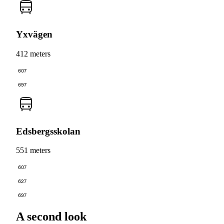
Yxvägen
412 meters
607
697
Edsbergsskolan
551 meters
607
627
697
A second look