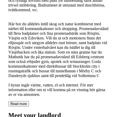
och rymligt sovrum med plats för dubbelsäng samt annan
trivsel möblering. Badrummet är utrustad med duschhörna,
tvättkommod, wc.
Här bor du alldeles intill skog och natur kombinerat med
närhet till kommunikationer och shopping. Promenadavstånd
till flera badplatser och fina promenadstråk som Rösjön,
Väsjön och Edsviken. Vill du ut och motionera finns det
elljusspår och utegym alldeles runt hörnet, samt badplats vid
Rösjön. Under vinterhalvåret kan du istället ta dig till
Väsjöbacken och åka slalom. Som en nära granne har du
Matbutik har du på promenadavstånd till Edsberg centrum
som också erbjuder gym, apotek och restauranger. Goda
kommunikationer med direktbussar till Stockholm city i
rusningstrafik och bussar till tunnelbanan i Mörby C och
Danderyds sjukhus samt till pendeltåg vid Sollentuna C
I hyran ingår värme, vatten, el och internet. För mer
information eller om ni vill komma på en visning hör gärna
av er via annonsen.
Read more
Meet your landlord