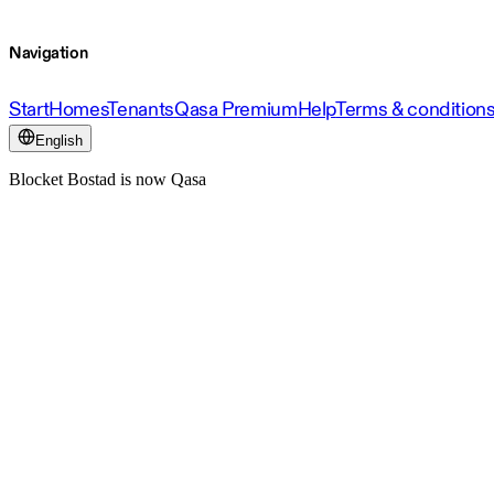
Navigation
Start
Homes
Tenants
Qasa Premium
Help
Terms & condition
English
Blocket Bostad is now Qasa