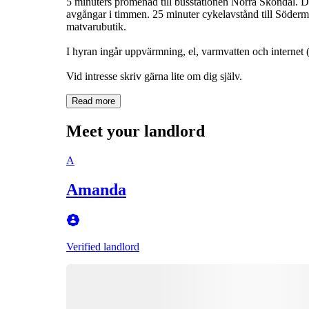
5 minuters promenad till busstationen Norra Sköndal. Dä
avgångar i timmen. 25 minuter cykelavstånd till Söderm
matvarubutik.
I hyran ingår uppvärmning, el, varmvatten och internet (
Vid intresse skriv gärna lite om dig själv.
Read more
Meet your landlord
A
Amanda
Verified landlord