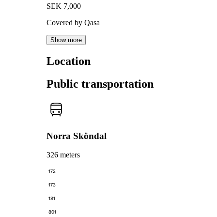
SEK 7,000
Covered by Qasa
Show more
Location
Public transportation
Norra Sköndal
326 meters
172
173
181
801