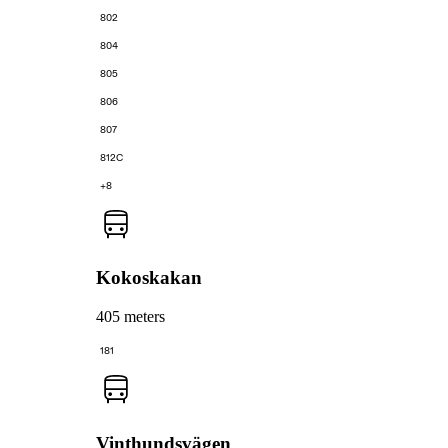
802
804
805
806
807
812C
+8
Kokoskakan
405 meters
181
Vinthundsvägen