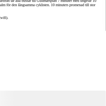
rifrån tar alla bussar till Gullmarsplan 7 minuter med ungefär 10
alm för den långsamma cyklisten. 10 minuters promenad till stor
wifi).