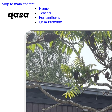
Skip to main content
Homes
Tenants
For landlords
Qasa Premium