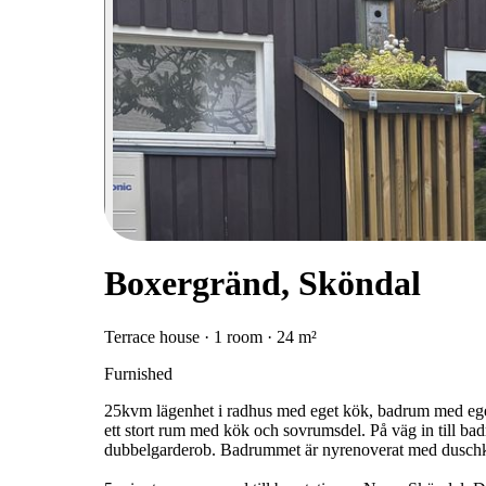
Boxergränd, Sköndal
Terrace house · 1 room · 24 m²
Furnished
25kvm lägenhet i radhus med eget kök, badrum med egen 
ett stort rum med kök och sovrumsdel. På väg in till ba
dubbelgarderob. Badrummet är nyrenoverat med duschk