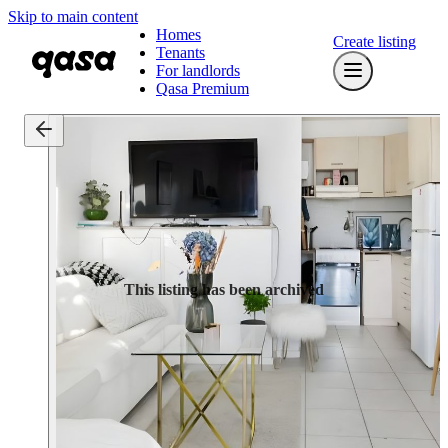
Skip to main content
Homes
Create listing
Tenants
For landlords
Qasa Premium
This listing has been archived