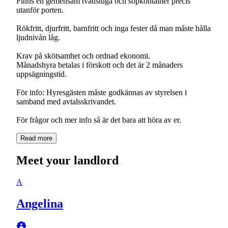
Finns en gemensam tvättstuga och sopkontainer precis
utanför porten.
Rökfritt, djurfritt, barnfritt och inga fester då man måste hålla
ljudnivån låg.
Krav på skötsamhet och ordnad ekonomi.
Månadshyra betalas i förskott och det är 2 månaders
uppsägningstid.
För info: Hyresgästen måste godkännas av styrelsen i
samband med avtalsskrivandet.
För frågor och mer info så är det bara att höra av er.
Read more
Meet your landlord
A
Angelina