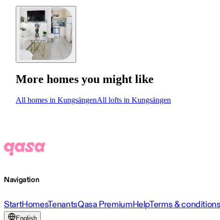
More homes you might like
All homes in Kungsängen
All lofts in Kungsängen
Navigation
Start
Homes
Tenants
Qasa Premium
Help
Terms & condition
English