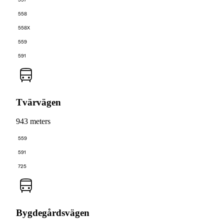
558
558X
559
591
Tvärvägen
943 meters
559
591
725
Bygdegårdsvägen