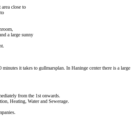
 area close to
 to
throom,
 and a large sunny
nt.
 minutes it takes to gullmarsplan. In Haninge center there is a large
mediately from the 1st onwards.
ection, Heating, Water and Sewerage.
mpanies.