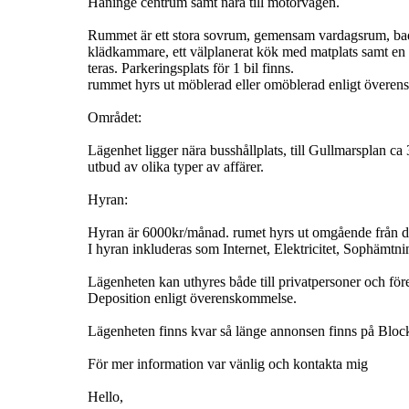
Haninge centrum samt nära till motorvägen.
Rummet är ett stora sovrum, gemensam vardagsrum, b
klädkammare, ett välplanerat kök med matplats samt en s
teras. Parkeringsplats för 1 bil finns.
rummet hyrs ut möblerad eller omöblerad enligt övere
Området:
Lägenhet ligger nära busshållplats, till Gullmarsplan ca 3
utbud av olika typer av affärer.
Hyran:
Hyran är 6000kr/månad. rumet hyrs ut omgående från d
I hyran inkluderas som Internet, Elektricitet, Sophämtn
Lägenheten kan uthyres både till privatpersoner och för
Deposition enligt överenskommelse.
Lägenheten finns kvar så länge annonsen finns på Block
För mer information var vänlig och kontakta mig
Hello,