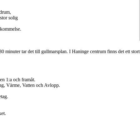
adrum,
tor solig
nskommelse.
0 minuter tar det till gullmarsplan. I Haninge centrum finns det ett stort
en 1:a och framåt.
ing, Värme, Vatten och Avlopp.
etag.
et.