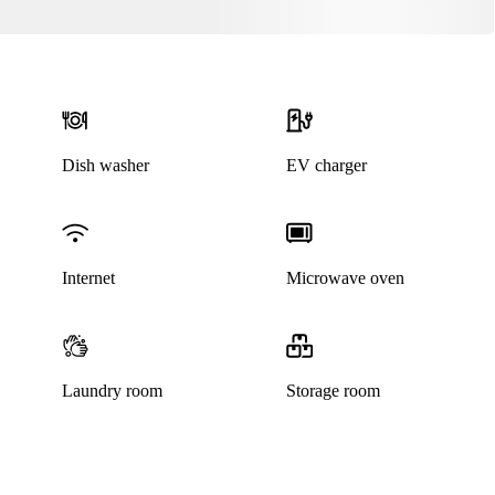
This listing has been archived
Dish washer
EV charger
Internet
Microwave oven
Laundry room
Storage room