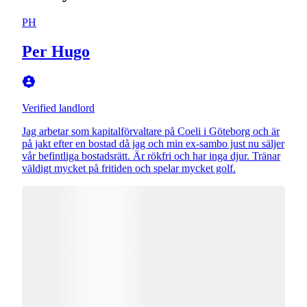
PH
Per Hugo
Verified landlord
Jag arbetar som kapitalförvaltare på Coeli i Göteborg och är
på jakt efter en bostad då jag och min ex-sambo just nu säljer
vår befintliga bostadsrätt. Är rökfri och har inga djur. Tränar
väldigt mycket på fritiden och spelar mycket golf.