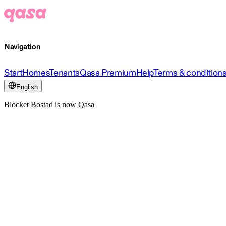
Navigation
Start
Homes
Tenants
Qasa Premium
Help
Terms & condition
English
Blocket Bostad is now Qasa