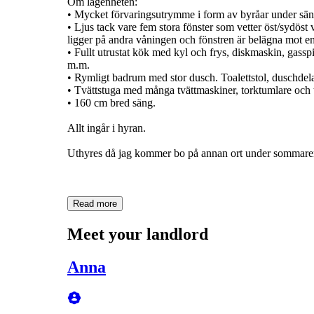
Om lägenheten:
• Mycket förvaringsutrymme i form av byråar under sän
• Ljus tack vare fem stora fönster som vetter öst/sydöst
ligger på andra våningen och fönstren är belägna mot en
• Fullt utrustat kök med kyl och frys, diskmaskin, gassp
m.m.
• Rymligt badrum med stor dusch. Toalettstol, duschdelar
• Tvättstuga med många tvättmaskiner, torktumlare och t
• 160 cm bred säng.
Allt ingår i hyran.
Uthyres då jag kommer bo på annan ort under sommare
Read more
Meet your landlord
Anna