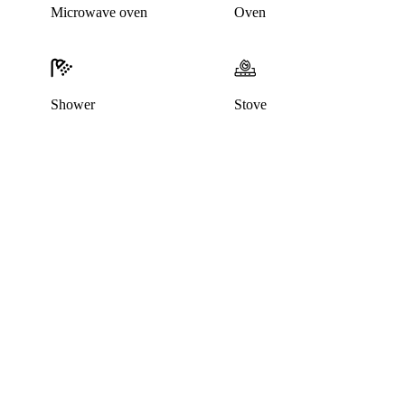
Microwave oven
Oven
Shower
Stove
This listing has been archived