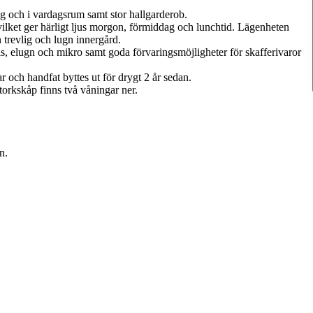
g och i vardagsrum samt stor hallgarderob.
 vilket ger härligt ljus morgon, förmiddag och lunchtid. Lägenheten
 trevlig och lugn innergård.
is, elugn och mikro samt goda förvaringsmöjligheter för skafferivaror
 och handfat byttes ut för drygt 2 år sedan.
orkskåp finns två våningar ner.
n.