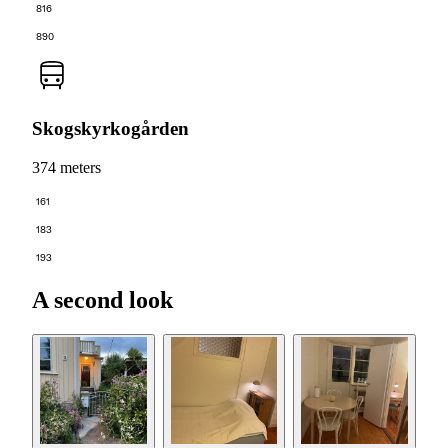
816
890
Skogskyrkogården
374 meters
161
183
193
A second look