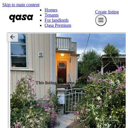
Skip to main content
Homes
Create listing
Tenants
For landlords
Qasa Premium
This listing has been archived