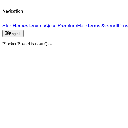
Navigation
Start
Homes
Tenants
Qasa Premium
Help
Terms & condition
English
Blocket Bostad is now Qasa