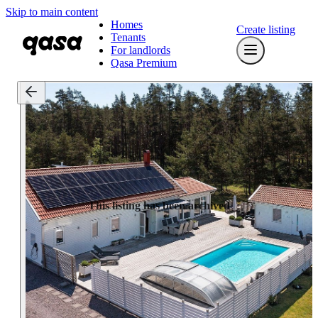
Skip to main content
Homes
Create listing
Tenants
For landlords
Qasa Premium
This listing has been archived