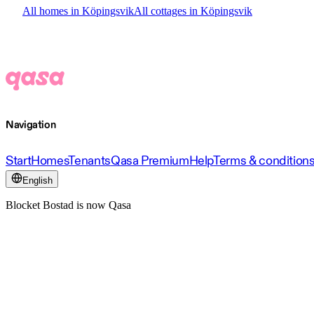
All homes in Köpingsvik
All cottages in Köpingsvik
Navigation
Start
Homes
Tenants
Qasa Premium
Help
Terms & condition
English
Blocket Bostad is now Qasa