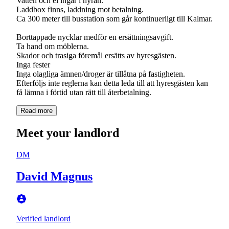
Vatten och el ingår i hyran.
Laddbox finns, laddning mot betalning.
Ca 300 meter till busstation som går kontinuerligt till Kalmar.
Borttappade nycklar medför en ersättningsavgift.
Ta hand om möblerna.
Skador och trasiga föremål ersätts av hyresgästen.
Inga fester
Inga olagliga ämnen/droger är tillåtna på fastigheten.
Efterföljs inte reglerna kan detta leda till att hyresgästen kan
Read more
Meet your landlord
DM
David Magnus
Verified landlord