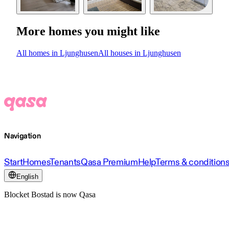
More homes you might like
All homes in Ljunghusen
All houses in Ljunghusen
Navigation
Start
Homes
Tenants
Qasa Premium
Help
Terms & condition
English
Blocket Bostad is now Qasa