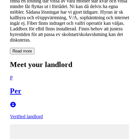
finna en lösning där vissa av våra möbler står kvar och vissa
mindre får flyttas ut i förrådet. Ni kan då delvis ha egna
möbler. Sådana lösningar har vi gjort tidigare. Hyran är sk
kallhyra och el/uppvärmning, V/A, sophämtning och internet
ingår ej. Fiber finns indraget och valfri operatör kan väljas.
Laddbox för elbil finns installerad. Finns behov att justera
hyrestiden för att passa ev skolstart/skolavslutning kan det
Read more
Meet your landlord
P
Per
Verified landlord