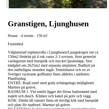
Granstigen, Ljunghusen
House · 4 rooms · 150 m²
Furnished
Välplanerad enplansvilla i Ljunghusen/Ljungskogen om ca
150m2 fördelat på 4 rok varav 2-3 sovrum. Stort generöst
vardagsrum med burspråk och mycket ljusinsläpp. Stor
trädgård om 2625m2 med separata uteplatser. Badhytt på
den närbelägna stranden ingår. Tennisbanor och en av
Sveriges vackraste golfbanor finns alldeles i närheten.
Planlösning
ENTRÉ: Rejäl entré med goda avhängnings möjligheter.
Marmor på golvet.
BADRUM 1. Vid entrén ligger det första badrummet med
toalett och dusch. Klinker och kakel på golv och vägg.
KÖK: Direkt till vänster finns ett trevligt kök med burspråk
och plats för matbord. Marmor på golvet.