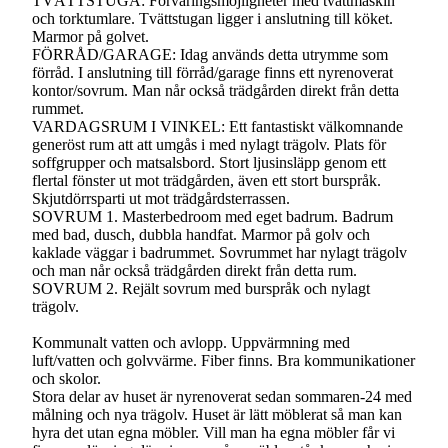
TVÄTTSTUGA: Förvaringsmöjligheter med tvättmaskin
och torktumlare. Tvättstugan ligger i anslutning till köket.
Marmor på golvet.
FÖRRÅD/GARAGE: Idag används detta utrymme som
förråd. I anslutning till förråd/garage finns ett nyrenoverat
kontor/sovrum. Man når också trädgården direkt från detta
rummet.
VARDAGSRUM I VINKEL: Ett fantastiskt välkomnande
generöst rum att att umgås i med nylagt trägolv. Plats för
soffgrupper och matsalsbord. Stort ljusinsläpp genom ett
flertal fönster ut mot trädgården, även ett stort burspråk.
Skjutdörrsparti ut mot trädgårdsterrassen.
SOVRUM 1. Masterbedroom med eget badrum. Badrum
med bad, dusch, dubbla handfat. Marmor på golv och
kaklade väggar i badrummet. Sovrummet har nylagt trägolv
och man når också trädgården direkt från detta rum.
SOVRUM 2. Rejält sovrum med burspråk och nylagt
trägolv.
Kommunalt vatten och avlopp. Uppvärmning med
luft/vatten och golvvärme. Fiber finns. Bra kommunikationer
och skolor.
Stora delar av huset är nyrenoverat sedan sommaren-24 med
målning och nya trägolv. Huset är lätt möblerat så man kan
hyra det utan egna möbler. Vill man ha egna möbler får vi