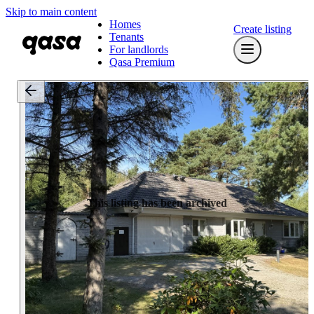
Skip to main content
Homes
Create listing
Tenants
For landlords
Qasa Premium
This listing has been archived