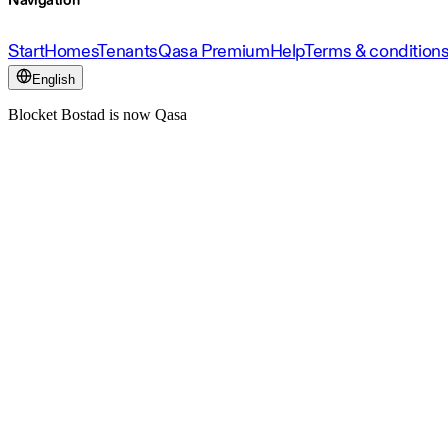
Navigation
Start
Homes
Tenants
Qasa Premium
Help
Terms & condition
English
Blocket Bostad is now Qasa