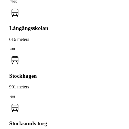
740X
Långängsskolan
616 meters
601
Stockhagen
901 meters
601
Stocksunds torg