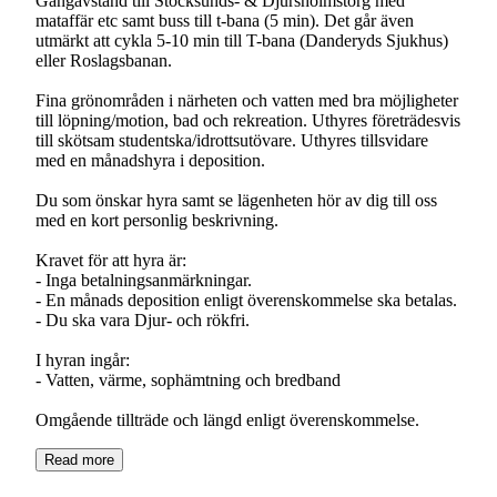
Gångavstånd till Stocksunds- & Djursholmstorg med
mataffär etc samt buss till t-bana (5 min). Det går även
utmärkt att cykla 5-10 min till T-bana (Danderyds Sjukhus)
eller Roslagsbanan.
Fina grönområden i närheten och vatten med bra möjligheter
till löpning/motion, bad och rekreation. Uthyres företrädesvis
till skötsam studentska/idrottsutövare. Uthyres tillsvidare
med en månadshyra i deposition.
Du som önskar hyra samt se lägenheten hör av dig till oss
med en kort personlig beskrivning.
Kravet för att hyra är:
- Inga betalningsanmärkningar.
- En månads deposition enligt överenskommelse ska betalas.
- Du ska vara Djur- och rökfri.
I hyran ingår:
- Vatten, värme, sophämtning och bredband
Omgående tillträde och längd enligt överenskommelse.
Read more