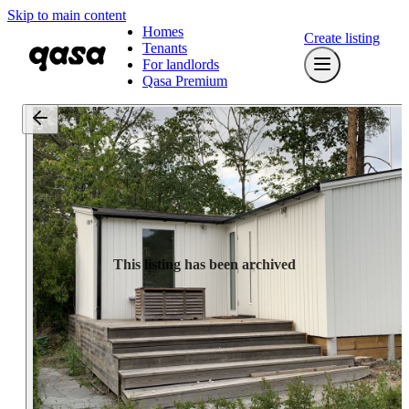
Skip to main content
Homes
Create listing
Tenants
For landlords
Qasa Premium
This listing has been archived