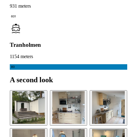
931 meters
601
Tranholmen
1154 meters
80
A second look