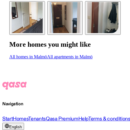
More homes you might like
All homes in Malmö
All apartments in Malmö
Navigation
Start
Homes
Tenants
Qasa Premium
Help
Terms & condition
English