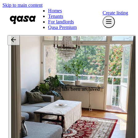
Skip to main content
Homes
Create listing
Tenants
For landlords
Qasa Premium
This listing has been archived