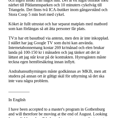
och ingen insikt från något håll. Det är ett lugnt område med
närhet till Pildammsparken och 10 minuters cykelväg till
Triangeln. Det finns två ICA-butiker inom gångavstånd och
Stora Coop 5 min bort med cykel.
Köket är fullt utrustat och har separat matplats med matbord
som kan förlängas så att åtta personer får plats.
TV:n har ett basutbud via antenn, men den är inte inkopplad.
I stället har jag Google TV som du/ni kan använda.
Internetabonnemang kostar 269 kr/månad och elen brukar
landa på 100-150 kr i månaden och jag tänker att det är
lättast att jag står kvar på de kontrakten. Hyresgästen måste
teckna egen hemförsäkring innan inflytt.
Andrahansuthyrningen måste godkännas av MKB, men att
studera på annan ort är giltigt skäl för uthyrning så det ska
inte vara några problem.
__________
In English
I have been accepted to a master's program in Gothenburg
and will therefore be moving at the end of August. Looking