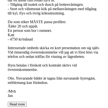
där ett annat rum redan hyrs ut.
- Tillgång till toalett och dusch på bottenvåningen.
- Stort och välutrustat kök på mellanvåningen med tillgång
till kyl, frys och övrig köksutrustning.
Du som söker MÅSTE passa profilen:
Ålder 20 och uppåt.
En person som bor i rummet.
Katt
- 4750 kr/månad
Intresserade ombeds skicka en kort presentation om sig själv.
Vid ömsesidig överenskommelse vill jag att vi först hörs via
telefon och sedan träffas för visning av lägenheten.
Hyra betalas i förskott och kontrakt skrivs vid
överenskommenlse.
Obs. Nuvarande bilder är tagna från nuvarande hyresgäst,
möblemang kan förändras.
/Mvh
Jan
Read more