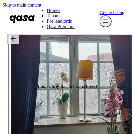
Skip to main content
Homes
Create listing
Tenants
For landlords
Qasa Premium
This listing has been archived