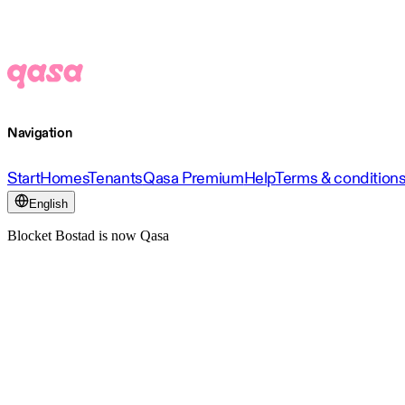
Navigation
Start
Homes
Tenants
Qasa Premium
Help
Terms & condition
English
Blocket Bostad is now Qasa