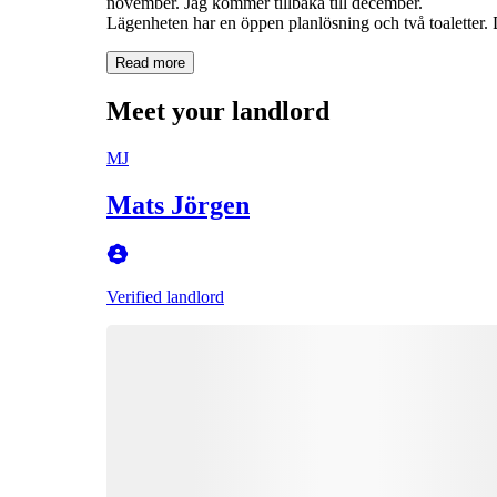
november. Jag kommer tillbaka till december.
Lägenheten har en öppen planlösning och två toaletter. D
Read more
Meet your landlord
MJ
Mats Jörgen
Verified landlord