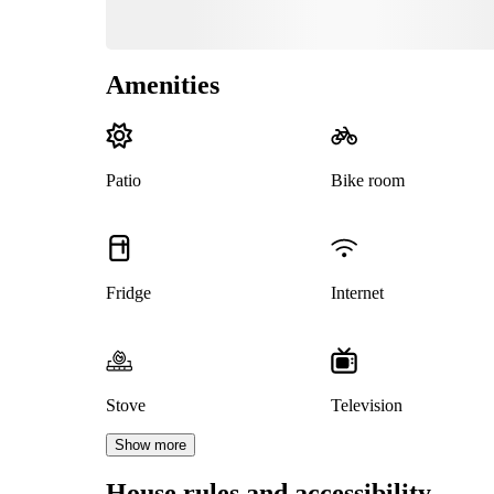
Amenities
Patio
Bike room
Fridge
Internet
Stove
Television
Show more
House rules and accessibility