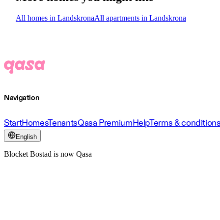
All homes in Landskrona
All apartments in Landskrona
Navigation
Start
Homes
Tenants
Qasa Premium
Help
Terms & condition
English
Blocket Bostad is now Qasa