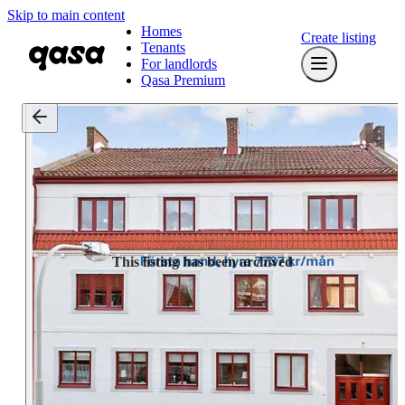
Skip to main content
Homes
Create listing
Tenants
For landlords
Qasa Premium
This listing has been archived